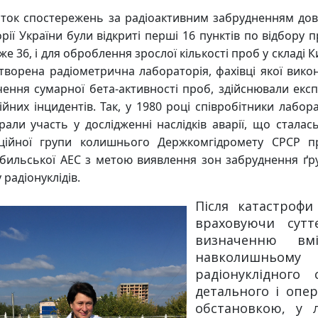
ок спостережень за радіоактивним забрудненням довкіл
рії України були відкриті перші 16 пунктів по відбору 
же 36, і для оброблення зрослої кількості проб у складі 
творена радіометрична лабораторія, фахівці якої вик
ення сумарної бета-активності проб, здійснювали експ
ійних інцидентів. Так, у 1980 році співробітники лабор
брали участь у дослідженні наслідків аварії, що сталас
кційної групи колишнього Держкомгідромету СРСР п
бильської АЕС з метою виявлення зон забруднення ґру
 радіонуклідів.
Після катастрофи
враховуючи сутт
визначенню вм
навколишньому
радіонуклідного
детального і опе
обстановкою, у л