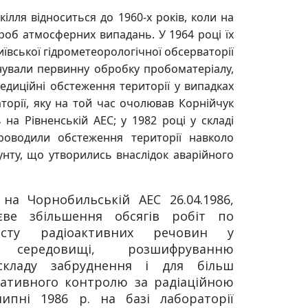
ля відноситься до 1960-х років, коли на
проб атмосферних випадань. У 1964 році їх
Київської гідрометеорологічної обсерваторії
онували первинну обробку пробоматеріалу,
едиційні обстеження території у випадках
аторії, яку на той час очолював Корнійчук
ь на Рівненській АЕС; у 1982 році у складі
роводили обстеження території навколо
нту, що утворились внаслідок аварійного
 на Чорнобильській АЕС 26.04.1986,
єве збільшення обсягів робіт по
істу радіоактивних речовин у
 середовищі, розшифруванню
 складу забруднення і для більш
ративного контролю за радіаційною
ипні 1986 р. на базі лабораторії