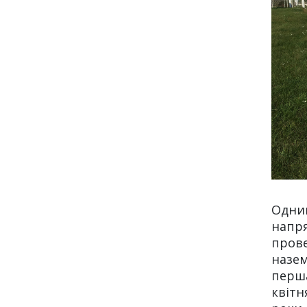
Одн
нап
про
назе
перша
квіт