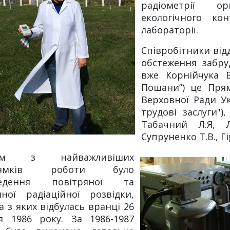
радіометрії ор
екологічного ко
лабораторії.
Співробітники відд
обстеження забру
вже Корнійчука 
Пошани”) це Прям
Верховної Ради Ук
трудові заслуги")
Табачний Л.Я, Л
Супруненко Т.В., Гі
им з найважливіших
рямків роботи було
ведення повітряної та
мної радіаційної розвідки,
 з яких відбулась вранці 26
ня 1986 року. За 1986-1987