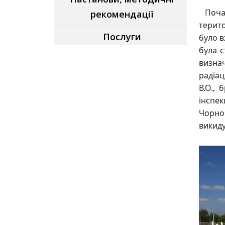
Почат
рекомендації
терито
Послуги
було в
була с
визнач
радіац
В.О., 
інспе
Чорно
викиду