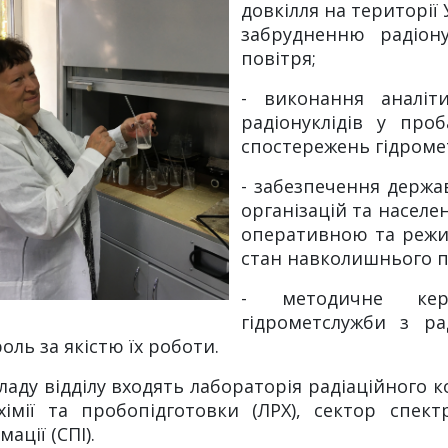
довкілля на території
забрудненню радіону
повітря;
- виконання аналіт
радіонуклідів у проб
спостережень гідроме
- забезпечення держа
організацій та населе
оперативною та режи
стан навколишнього 
- методичне кері
гідрометслужби з ра
оль за якістю їх роботи.
ладу відділу входять лабораторія радіаційного 
хімії та пробопідготовки (ЛРХ), сектор спект
ації (СПІ).