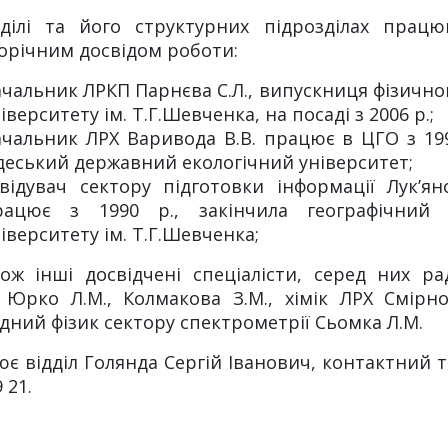
ділі та його структурних підрозділах працюю
орічним досвідом роботи:
чальник ЛРКП Парнєва С.Л., випускниця фізично
іверситету ім. Т.Г.Шевченка, на посаді з 2006 р.;
чальник ЛРХ Варивода В.В. працює в ЦГО з 1996 
деський державний екологічний університет;
авідувач сектору підготовки інформації Лук’ян
рацює з 1990 р., закінчила географічний 
іверситету ім. Т.Г.Шевченка;
ож інші досвідчені спеціалісти, серед них ра
Юрко Л.М., Колмакова З.М., хімік ЛРХ Смірнов
дний фізик сектору спектрометрії Сьомка Л.М.
є відділ Голянда Сергій Іванович, контактний 
 21.