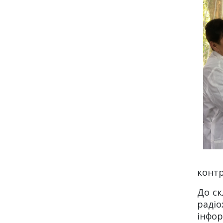
контр
До ск
радіо
інформ