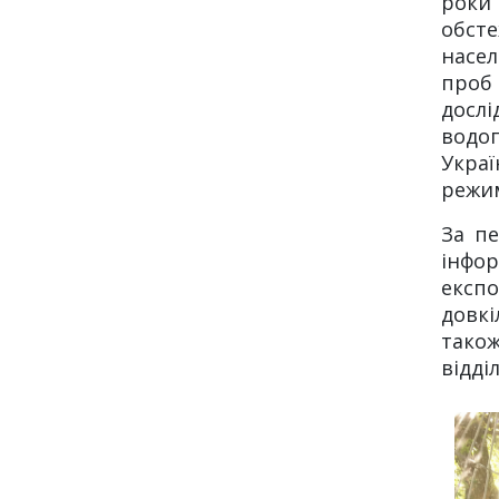
роки
обс
насел
проб
досл
водоп
Украї
режим
За пе
інфор
експ
довкі
також
відді