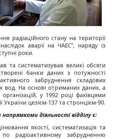
ня радіаційного стану на території
аслідок аварії на ЧАЕС”, наряду із
тупні роки.
вав та систематизував великі обсяги
 створені банки даних з потужності
оактивного забруднення складових
х вод. На основі отриманих даних, а
організацій, у 1992 році фахівцями
 України цезієм-137 та стронцієм-90.
 напрямками діяльності відділу є:
цінювання якості, систематизація та
 по радіоактивному забрудненню