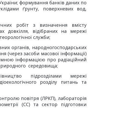
 України; формування банків даних по
клідами ґрунту, поверхневих вод,
ичних робіт з визначення вмісту
ах довкілля, відібраних на мережі
теорологічної служби;
вних органів, народногосподарських
ння (через засоби масової інформації)
мною інформацією про радіаційний
природного середовища;
вництво підрозділами мережі
діоекологічного розділу питань та
контролю повітря (ЛРКП), лабораторія
рометрії (СС) та сектор підготовки