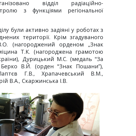
ганізовано відділ радіаційно-
нтролю з функціями регіональної
ілу були активно задіяні у роботах з
днених території. Крім згадуваного
В.О. (нагороджений орденом „Знак
іцина Т.К. (нагороджена грамотою
раїни), Дурицький М.С. (медаль "За
, Берко В.Й. (орден "Знак Пошани”),
аптєв Г.В., Храпачевський В.М.,
рій В.А., Скаржинська І.В.