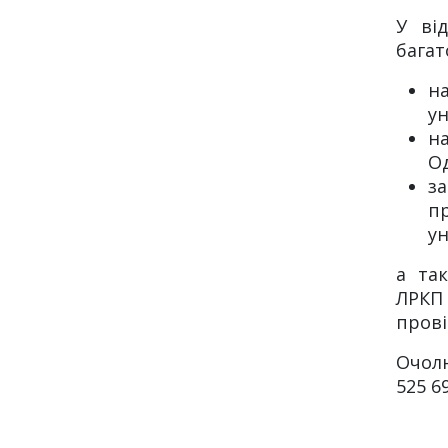
У від
багат
на
ун
на
О
з
п
ун
а так
ЛРКП 
прові
Очолю
525 69