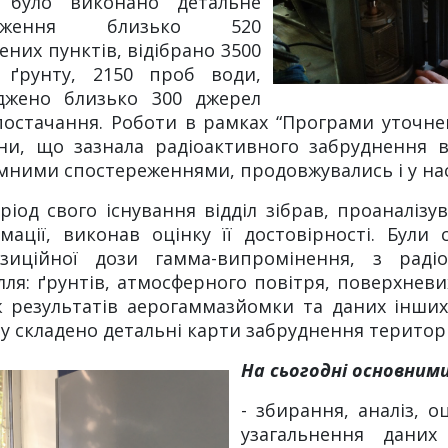
 було виконано детальне
теження близько 520
ених пунктів, відібрано 3500
 ґрунту, 2150 проб води,
іджено близько 300 джерел
остачання. Роботи в рамках “Програми уточнен
ни, що зазнала радіоактивного забруднення вн
ними спостереженнями, продовжувались і у нас
ріод свого існування відділ зібрав, проаналізу
мації, виконав оцінку її достовірності. Були
озиційної дози гамма-випромінення, з раді
лля: ґрунтів, атмосферного повітря, поверхневи
 результатів аерогаммазйомки та даних інших 
лу складено детальні карти забруднення території
На сьогодні основними
- збирання, аналіз, о
узагальнення даних