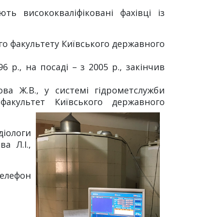
ть висококваліфіковані фахівці із
го факультету Київського державного
р., на посаді – з 2005 р., закінчив
ова Ж.В., у системі гідрометслужби
факультет Київського державного
діологи
а Л.І.,
телефон