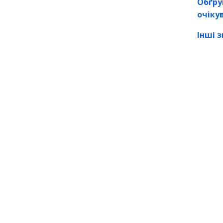
Обґру
очіку
Інші з