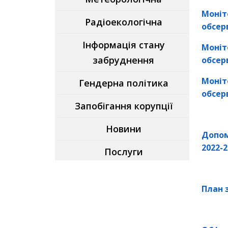
Моніт
Радіоекологічна
обсерв
Інформація стану
Моніт
забруднення
обсерв
Моніт
Гендерна політика
обсерв
Запобігання корупції
Новини
Допом
2022-2
Послуги
План 