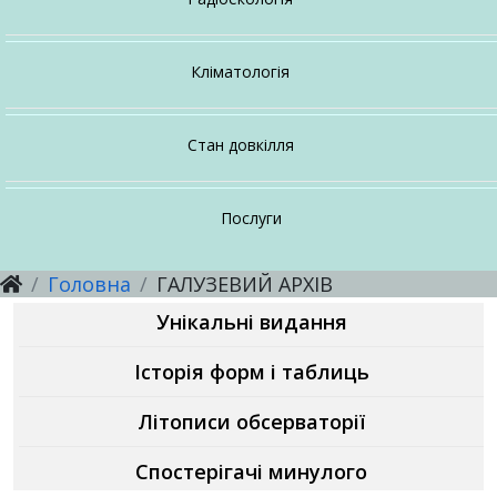
Настанови, методичні рекомендації
Про напрямок
Послуги
Кліматологія
Для громадян
Послуги
Про напрямок
Про відділ
Послуги
Відкриті дані ЦГО
Стан довкілля
Настанови, методичні рекомендації
Настанови, методичні рекомендації
Про напрямок
Послуги
Головна
ГАЛУЗЕВИЙ АРХІВ
Настанови, методичні рекомендації
Послуги
Послуги
Унікальні видання
Послуги
Історія форм і таблиць
Літописи обсерваторії
Спостерігачі минулого