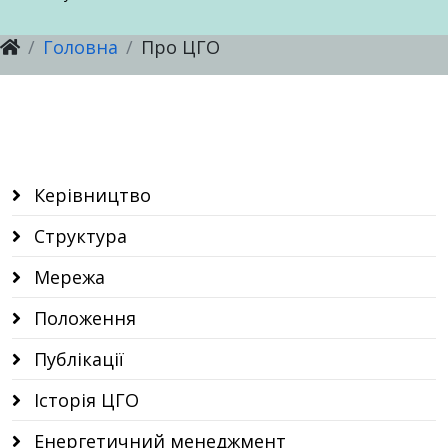
Головна
Про ЦГО
Новини
Послуги
Послуги
Настанови, методичні рекомендації
Послуги
Послуги
Відкриті дані ЦГО
Керівництво
Структура
Мережа
Положення
Публікації
Історія ЦГО
Енергетичний менеджмент