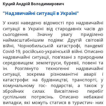
Куций Андрій Володимирович
"Надзвичайні ситуації в Україні"
У книзі наведено відомості про надзвичайні
ситуації в Україні від стародавніх часів до
сьогодення. Значну увагу приділено
наймасштабнішим подіям: Другій світовій
війні, Чорнобильській катастрофі, пандемії
Covid-19, російсько-українській війні. Описано
надзвичайні ситуації, пов'язані з природним
середовищем: землетруси, буревії, повені та
ін. Розглянуто техногенні надзвичайні
ситуації, зокрема різноманітні аварії і
катастрофи: на будівництві, транспорті, у
комунальному гос- подарстві, а також у
збройних силах. Висвітлено перебіг
суспільних потрясінь. Описано небажані
випадки, які можуть статися в туристич- них