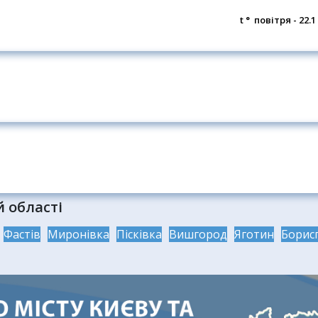
t ° повітря - 22.
й області
Фастів
Миронівка
Пісківка
Вишгород
Яготин
Борис