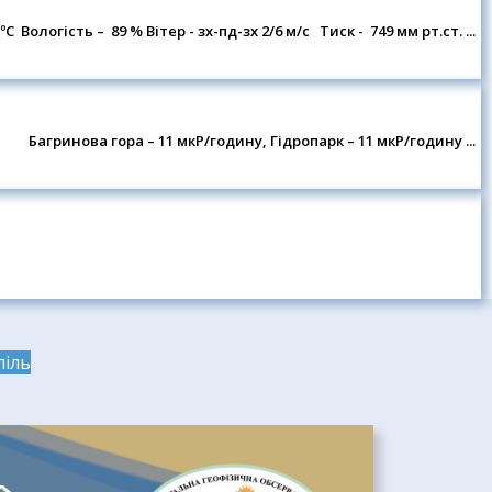
1 ºC Вологість – 89 % Вітер - зх-пд-зх 2/6 м/c Тиск - 749 мм рт.ст. ...
Багринова гора – 11 мкР/годину, Гідропарк – 11 мкР/годину ...
піль