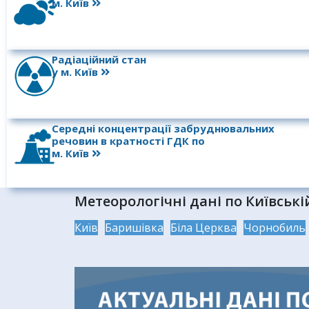
м. Київ
Радіаційний стан
у м. Київ
Середні концентрації забруднювальних
речовин в кратності ГДК по
м. Київ
Метеорологічні дані по Київські
Київ
Баришівка
Біла Церква
Чорнобиль