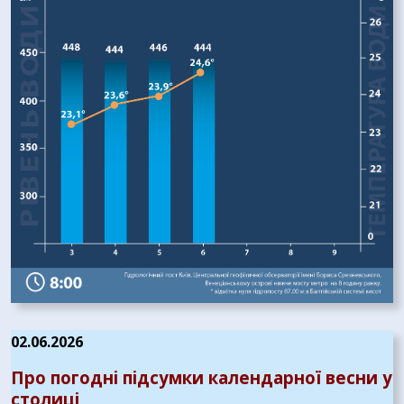
02.06.2026
Про погодні підсумки календарної весни у
столиці