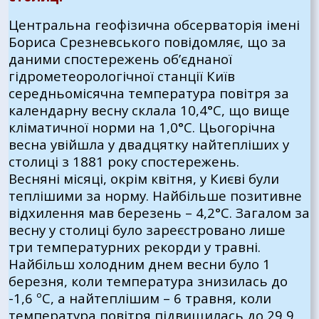
Центральна геофізична обсерваторія імені
Бориса Срезневського повідомляє, що за
даними спостережень об’єднаної
гідрометеорологічної станції Київ
середньомісячна температура повітря за
календарну весну склала 10,4°С, що вище
кліматичної норми на 1,0°С. Цьогорічна
весна увійшла у двадцятку найтепліших у
столиці з 1881 року спостережень.
Весняні місяці, окрім квітня, у Києві були
теплішими за норму. Найбільше позитивне
відхилення мав березень – 4,2°С. Загалом за
весну у столиці було зареєстровано лише
три температурних рекорди у травні.
Найбільш холодним днем весни було 1
березня, коли температура знизилась до
-1,6 ºС, а найтеплішим – 6 травня, коли
температура повітря підвищилась до 29,9