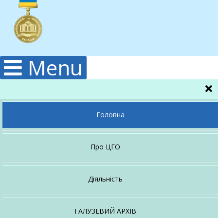
Menu
Головна
Про ЦГО
Керівництво
Діяльність
Гідрологічна
Структура
ГАЛУЗЕВИЙ АРХІВ