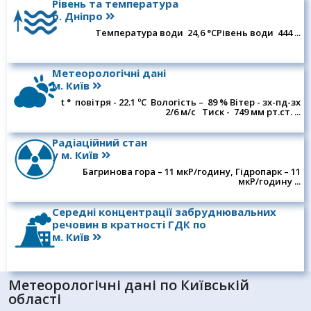
Рівень та температура
р. Дніпро
Температура води 24,6 °СРівень води 444 ...
Для громадян
Послуги
Послуги
Метеорологічні дані
м. Київ
Відкриті дані ЦГО
t ° повітря - 22.1 ºC Вологість – 89 % Вітер - зх-пд-зх
2/6 м/c Тиск - 749 мм рт.ст. ...
Радіаційний стан
у м. Київ
Багринова гора – 11 мкР/годину, Гідропарк – 11
мкР/годину ...
Середні концентрації забруднювальних
речовин в кратності ГДК по
м. Київ
Метеорологічні дані по Київській
області