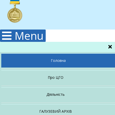
Menu
Головна
Про ЦГО
Керівництво
Діяльність
Гідрологічна
Структура
ГАЛУЗЕВИЙ АРХІВ