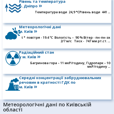
Рівень та температура
р. Дніпро
Температура води 24,9 °СРівень води 441 ...
Для громадян
Послуги
Послуги
Метеорологічні дані
м. Київ
Відкриті дані ЦГО
t ° повітря - 19.4 ºC Вологість – 90 % Вітер - пн-пн-зх
2/7 м/c Тиск - 747 мм рт.ст. ...
Радіаційний стан
у м. Київ
Багринова гора – 11 мкР/годину, Гідропарк – 10
мкР/годину ...
Середні концентрації забруднювальних
речовин в кратності ГДК по
м. Київ
Метеорологічні дані по Київській
області